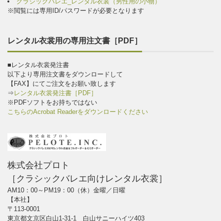
クラシックバレエ_レンタル衣裳（男性用の小物）
※閲覧には専用ID/パスワードが必要となります
レンタル衣裳用の専用注文書［PDF］
■レンタル衣裳発注書
以下より専用注文書をダウンロードして
【FAX】にてご注文をお願い致します
⇒
レンタル衣裳発注書［PDF］
※PDFソフトをお持ちではない
こちらのAcrobat Readerをダウンロードください
株式会社プロト
［クラシックバレエ向けレンタル衣裳］
AM10：00～PM19：00（休）金曜／日曜
【本社】
〒113-0001
東京都文京区白山1-31-1 白山サニーハイツ403