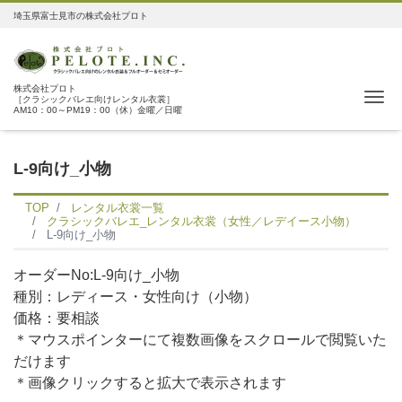
埼玉県富士見市の株式会社プロト
株式会社プロト
Me
［クラシックバレエ向けレンタル衣裳］
AM10：00～PM19：00（休）金曜／日曜
L-9向け_小物
TOP
レンタル衣裳一覧
クラシックバレエ_レンタル衣裳（女性／レデイース小物）
L-9向け_小物
オーダーNo:L-9向け_小物
種別：レディース・女性向け（小物）
価格：要相談
＊マウスポインターにて複数画像をスクロールで閲覧いた
だけます
＊画像クリックすると拡大で表示されます