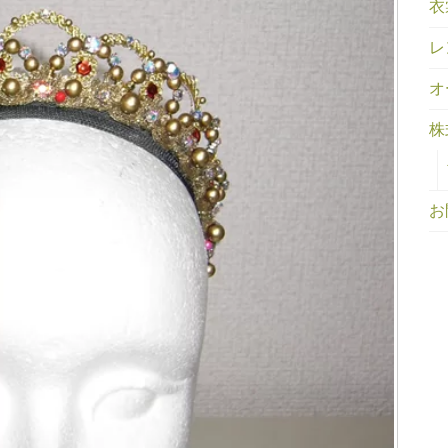
衣
レ
オ
株
お