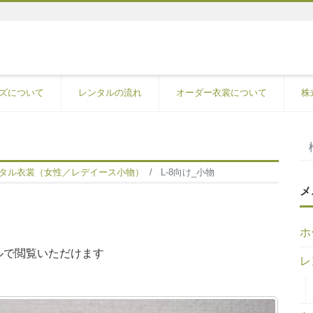
ズについて
レンタルの流れ
オーダー衣裳について
株
ンタル衣裳（女性／レデイース小物）
L-8向け_小物
メ
ホ
ルで閲覧いただけます
レ