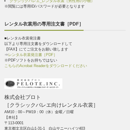
クラシックバレエ_レンタル衣裳（男性用の小物）
※閲覧には専用ID/パスワードが必要となります
レンタル衣裳用の専用注文書［PDF］
■レンタル衣裳発注書
以下より専用注文書をダウンロードして
【FAX】にてご注文をお願い致します
⇒
レンタル衣裳発注書［PDF］
※PDFソフトをお持ちではない
こちらのAcrobat Readerをダウンロードください
株式会社プロト
［クラシックバレエ向けレンタル衣裳］
AM10：00～PM19：00（休）金曜／日曜
【本社】
〒113-0001
東京都文京区白山1-31-1 白山サニーハイツ403