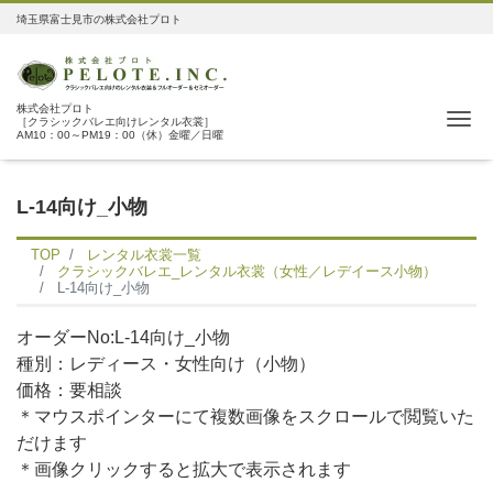
埼玉県富士見市の株式会社プロト
株式会社プロト
Me
［クラシックバレエ向けレンタル衣裳］
AM10：00～PM19：00（休）金曜／日曜
L-14向け_小物
TOP
レンタル衣裳一覧
クラシックバレエ_レンタル衣裳（女性／レデイース小物）
L-14向け_小物
オーダーNo:L-14向け_小物
種別：レディース・女性向け（小物）
価格：要相談
＊マウスポインターにて複数画像をスクロールで閲覧いた
だけます
＊画像クリックすると拡大で表示されます