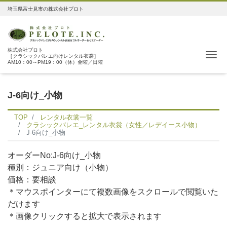
埼玉県富士見市の株式会社プロト
株式会社プロト
Me
［クラシックバレエ向けレンタル衣裳］
AM10：00～PM19：00（休）金曜／日曜
J-6向け_小物
TOP
レンタル衣裳一覧
クラシックバレエ_レンタル衣裳（女性／レデイース小物）
J-6向け_小物
オーダーNo:J-6向け_小物
種別：ジュニア向け（小物）
価格：要相談
＊マウスポインターにて複数画像をスクロールで閲覧いた
だけます
＊画像クリックすると拡大で表示されます