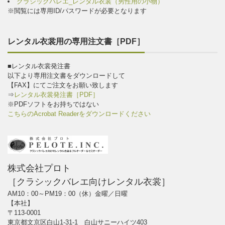
クラシックバレエ_レンタル衣裳（男性用の小物）
※閲覧には専用ID/パスワードが必要となります
レンタル衣裳用の専用注文書［PDF］
■レンタル衣裳発注書
以下より専用注文書をダウンロードして
【FAX】にてご注文をお願い致します
⇒
レンタル衣裳発注書［PDF］
※PDFソフトをお持ちではない
こちらのAcrobat Readerをダウンロードください
株式会社プロト
［クラシックバレエ向けレンタル衣裳］
AM10：00～PM19：00（休）金曜／日曜
【本社】
〒113-0001
東京都文京区白山1-31-1 白山サニーハイツ403