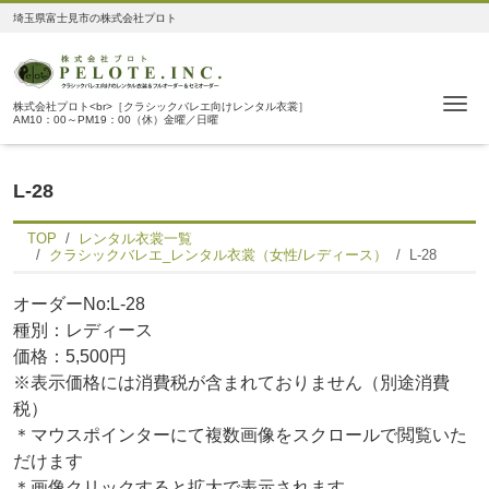
埼玉県富士見市の株式会社プロト
Me
株式会社プロト<br>［クラシックバレエ向けレンタル衣裳］
AM10：00～PM19：00（休）金曜／日曜
L-28
TOP
レンタル衣裳一覧
クラシックバレエ_レンタル衣裳（女性/レディース）
L-28
オーダーNo:L-28
種別：レディース
価格：5,500円
※表示価格には消費税が含まれておりません（別途消費
税）
＊マウスポインターにて複数画像をスクロールで閲覧いた
だけます
＊画像クリックすると拡大で表示されます