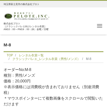
埼玉県富士見市の株式会社プロト
株式会社プロト
Me
［クラシックバレエ向けレンタル衣裳］
AM10：00～PM19：00（休）金曜／日曜
M-8
TOP
レンタル衣裳一覧
クラシックバレエ_レンタル衣裳（男性/メンズ）
M-8
オーダーNo:M-8
種別：男性/メンズ
価格：20,000円
※表示価格には消費税が含まれておりません（別途消費
税）
＊マウスポインターにて複数画像をスクロールで閲覧いた
だけます