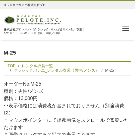
埼玉県富士見市の株式会社プロト
Me
株式会社プロト<br>［クラシックバレエ向けレンタル衣裳］
AM10：00～PM19：00（休）金曜／日曜
M-25
TOP
レンタル衣裳一覧
クラシックバレエ_レンタル衣裳（男性/メンズ）
M-25
オーダーNo:M-25
種別：男性/メンズ
価格：13,000円
※表示価格には消費税が含まれておりません（別途消費
税）
＊マウスポインターにて複数画像をスクロールで閲覧いた
だけます
＊画像クリックすると拡大で表示されます