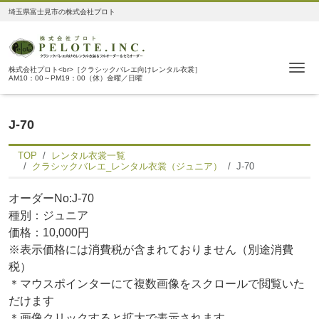
埼玉県富士見市の株式会社プロト
Me
株式会社プロト<br>［クラシックバレエ向けレンタル衣裳］
AM10：00～PM19：00（休）金曜／日曜
J-70
TOP
レンタル衣裳一覧
クラシックバレエ_レンタル衣裳（ジュニア）
J-70
オーダーNo:J-70
種別：ジュニア
価格：10,000円
※表示価格には消費税が含まれておりません（別途消費
税）
＊マウスポインターにて複数画像をスクロールで閲覧いた
だけます
＊画像クリックすると拡大で表示されます