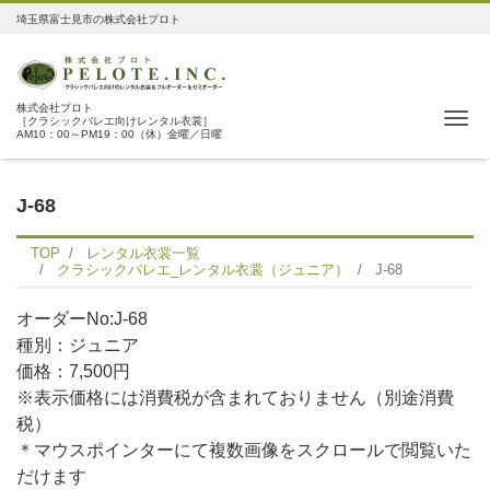
埼玉県富士見市の株式会社プロト
株式会社プロト
Me
［クラシックバレエ向けレンタル衣裳］
AM10：00～PM19：00（休）金曜／日曜
J-68
TOP
レンタル衣裳一覧
クラシックバレエ_レンタル衣裳（ジュニア）
J-68
オーダーNo:J-68
種別：ジュニア
価格：7,500円
※表示価格には消費税が含まれておりません（別途消費
税）
＊マウスポインターにて複数画像をスクロールで閲覧いた
だけます