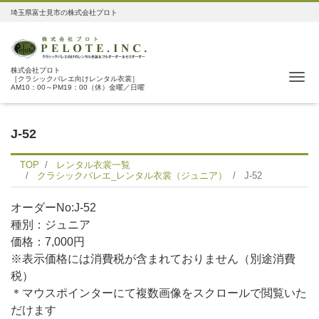
埼玉県富士見市の株式会社プロト
株式会社プロト
Me
［クラシックバレエ向けレンタル衣裳］
AM10：00～PM19：00（休）金曜／日曜
J-52
TOP
レンタル衣裳一覧
クラシックバレエ_レンタル衣裳（ジュニア）
J-52
オーダーNo:J-52
種別：ジュニア
価格：7,000円
※表示価格には消費税が含まれておりません（別途消費
税）
＊マウスポインターにて複数画像をスクロールで閲覧いた
だけます