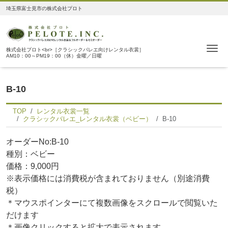
埼玉県富士見市の株式会社プロト
Me
株式会社プロト<br>［クラシックバレエ向けレンタル衣裳］
AM10：00～PM19：00（休）金曜／日曜
B-10
TOP
レンタル衣裳一覧
クラシックバレエ_レンタル衣裳（ベビー）
B-10
オーダーNo:B-10
種別：ベビー
価格：9,000円
※表示価格には消費税が含まれておりません（別途消費
税）
＊マウスポインターにて複数画像をスクロールで閲覧いた
だけます
＊画像クリックすると拡大で表示されます